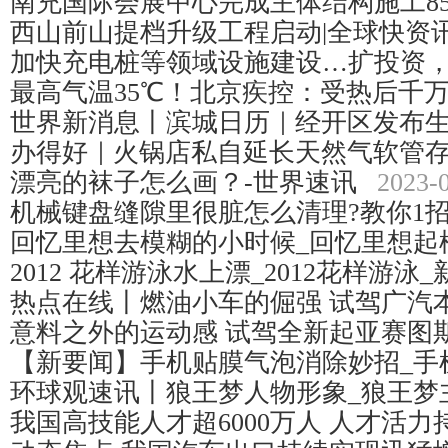
南充国际会展中心完成主体结构施工85
西山前山提档升级工程启动|全球快资
加快充电桩等领域设施建设…扩投资
最高气温35℃！北京疾控：受热后千
世界新消息丨滨城日历｜经开区发布
办得好｜火锅店私自延长天然气软管
漂亮的袜子怎么画？-世界速讯
2023-
机械键盘缝隙里很脏怎么清理?教你1
回忆里想去模糊的小时候_回忆里想起
2012 花样游泳水上漂_2012花样游泳
热点在线丨燃油小车的倔强 试驾广汽
意料之外的运动感 试驾全新起亚赛图斯
【新要闻】手机贴膜气泡消除妙招_手
环球观速讯丨狼王梦人物形象_狼王梦
我国高技能人才超6000万人 人才活力